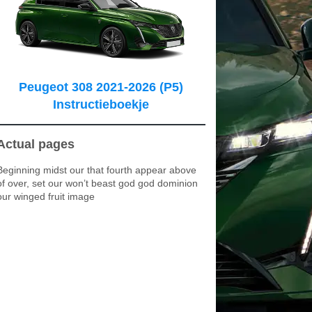
Peugeot 308 2021-2026 (P5)
Instructieboekje
Actual pages
Beginning midst our that fourth appear above
of over, set our won’t beast god god dominion
our winged fruit image