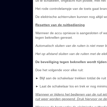
uit te schakelen, ongeacht hun positie, met het
Het rode controlelampje van de toets gaat bra
De elektrische achterruiten kunnen nog altijd w
Resetten van de ruitbediening
Wanneer de accu opnieuw is aangesloten of wa
tegen beknellen gereset.
Automatisch sluiten van de ruiten is niet meer b
Het op afstand sluiten van de ruiten met de elek
De beveiliging tegen beknellen wordt tijde
Doe het volgende voor elke ruit:
► Blijf aan de schakelaar trekken totdat de ruit 
► Laat de schakelaar los en trek er nog minim
Wanneer er tijdens het bedienen van de ruit iet
ruit weer worden geopend. Druk hiervoor op de