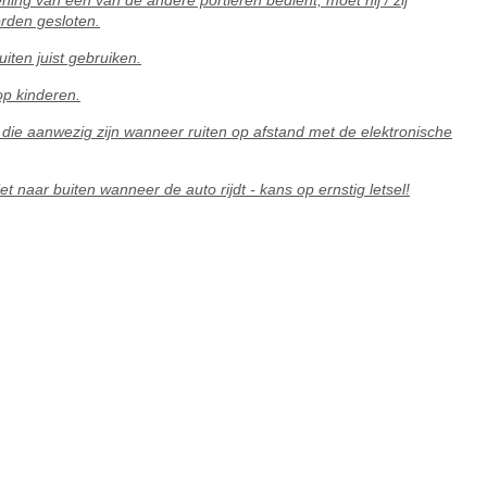
ing van een van de andere portieren bedient, moet hij / zij
orden gesloten.
uiten juist gebruiken.
op kinderen.
die aanwezig zijn wanneer ruiten op afstand met de elektronische
t naar buiten wanneer de auto rijdt - kans op ernstig letsel!