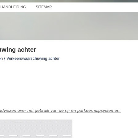
SHANDLEIDING
SITEMAP
uwing achter
en / Verkeerswaarschuwing achter
viezen over het gebruik van de rij- en parkeerhulpsystemen.