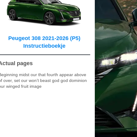
Peugeot 308 2021-2026 (P5)
Instructieboekje
Actual pages
Beginning midst our that fourth appear above
of over, set our won’t beast god god dominion
our winged fruit image