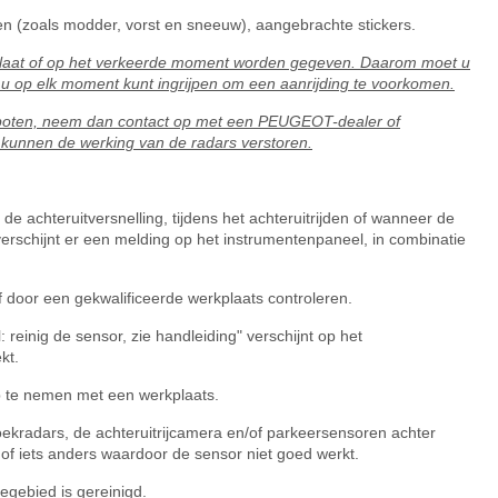
en (zoals modder, vorst en sneeuw), aangebrachte stickers.
e laat of op het verkeerde moment worden gegeven. Daarom moet u
 u op elk moment kunt ingrijpen om een aanrijding te voorkomen.
oten, neem dan contact op met een PEUGEOT-dealer of
k kunnen de werking van de radars verstoren.
 de achteruitversnelling, tijdens het achteruitrijden of wanneer de
verschijnt er een melding op het instrumentenpaneel, in combinatie
door een gekwalificeerde werkplaats controleren.
reinig de sensor, zie handleiding" verschijnt op het
kt.
op te nemen met een werkplaats.
hoekradars, de achteruitrijcamera en/of parkeersensoren achter
 of iets anders waardoor de sensor niet goed werkt.
egebied is gereinigd.