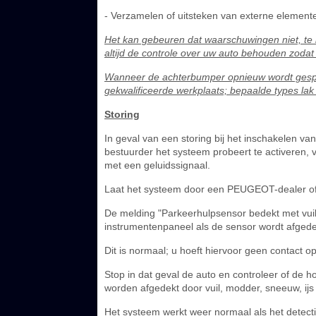
- Verzamelen of uitsteken van externe element
Het kan gebeuren dat waarschuwingen niet, t
altijd de controle over uw auto behouden zodat
Wanneer de achterbumper opnieuw wordt gesp
gekwalificeerde werkplaats; bepaalde types la
Storing
In geval van een storing bij het inschakelen van
bestuurder het systeem probeert te activeren, 
met een geluidssignaal.
Laat het systeem door een PEUGEOT-dealer of 
De melding "Parkeerhulpsensor bedekt met vuil: 
instrumentenpaneel als de sensor wordt afgede
Dit is normaal; u hoeft hiervoor geen contact 
Stop in dat geval de auto en controleer of de 
worden afgedekt door vuil, modder, sneeuw, ijs
Het systeem werkt weer normaal als het detecti