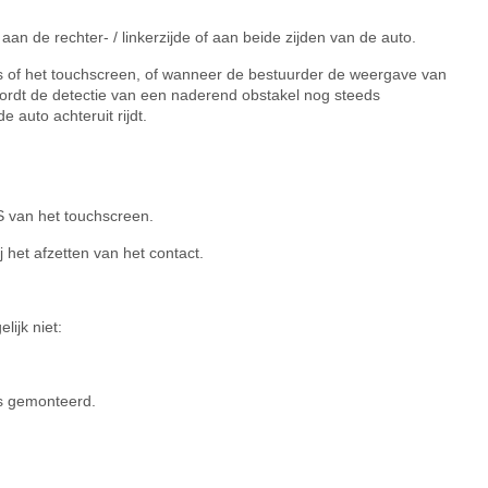
n de rechter- / linkerzijde of aan beide zijden van de auto.
es of het touchscreen, of wanneer de bestuurder de weergave van
wordt de detectie van een naderend obstakel nog steeds
auto achteruit rijdt.
S van het touchscreen.
 het afzetten van het contact.
ijk niet:
is gemonteerd.